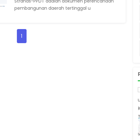
Stranas-PPDT adalah dokumen perencanaan
pembangunan daerah tertinggal u
1