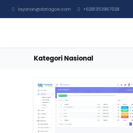
layanan@datagoe.com
+6281353967028
Kategori Nasional