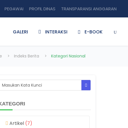
PEGAWAI
PROFIL DINAS
TRANSPARANSI ANGGARAN
GALERI
INTERAKSI
E-BOOK
e
>
Indeks Berita
>
Kategori Nasional
KATEGORI
Artikel
(7)