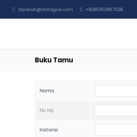
layanan@datagoe.com
+6281353967028
Buku Tamu
Nama
No Hp
Instansi