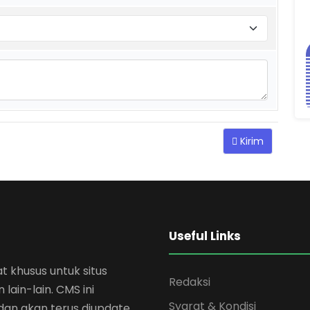
Kirim
Useful Links
khusus untuk situs
Redaksi
lain-lain. CMS ini
Syarat & Kondisi
dan akan terus diupdate.