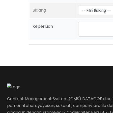
Bidang
Keperluan
Content Management System (CMS) DATAGOE dibuat 
pemerintahan, yayasan, sekolah, company profile dan 
dibangun dengan Framework Codeigniter Versi 4.7.0 